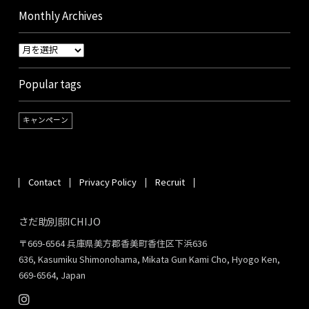
Monthly Archives
Popular tags
キャンペーン
Contact
Privacy Policy
Recruit
さだ助別邸ICHIJO
〒669-6564 兵庫県美方郡香美町香住区下浜636
636, Kasumiku Shimonohama, Mikata Gun Kami Cho, Hyogo Ken,
669-6564, Japan