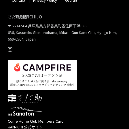
Contact
Privacy Policy
Recruit
さだ助別邸ICHIJO
〒669-6564 兵庫県美方郡香美町香住区下浜636
636, Kasumiku Shimonohama, Mikata Gun Kami Cho, Hyogo Ken,
669-6564, Japan
Come Home Club Members Card
KAN-ICHI 公式サイト