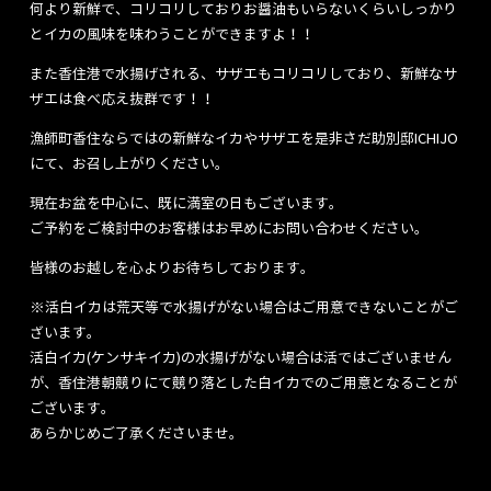
何より新鮮で、コリコリしておりお醤油もいらないくらいしっかり
とイカの風味を味わうことができますよ！！
また香住港で水揚げされる、サザエもコリコリしており、新鮮なサ
ザエは食べ応え抜群です！！
漁師町香住ならではの新鮮なイカやサザエを是非さだ助別邸ICHIJO
にて、お召し上がりください。
現在お盆を中心に、既に満室の日もございます。
ご予約をご検討中のお客様はお早めにお問い合わせください。
皆様のお越しを心よりお待ちしております。
※活白イカは荒天等で水揚げがない場合はご用意できないことがご
ざいます。
活白イカ(ケンサキイカ)の水揚げがない場合は活ではございません
が、香住港朝競りにて競り落とした白イカでのご用意となることが
ございます。
あらかじめご了承くださいませ。