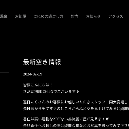
温泉
お部屋
ICHIJOの過ごし方
館内
お知らせ
アクセス
最新空き情報
2024-02-19
皆様こんにちは！
さだ助別邸ICHIJOでございます♪
連日たくさんのお客様にお越しいただきスタッフ一同大変嬉し
先日宿から出てすぐのところからふと空を見上げてみると綺麗に
香住は高い建物などがない為綺麗に星が見えます🌟
是非香住へお越しの際は綺麗な星などお写真を撮ってみて下さ