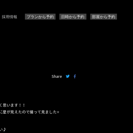
採用情報
プランから予約
日時から予約
部屋から予約
Share
く思います！！
星が見えたので撮って見ました⭐️
い♪